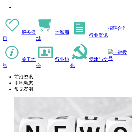
招聘合作
服务项
才智商
行业资讯
目
城
一键拨
号
关于才
行业协
党建与文
智
会
化
前沿资讯
本地动态
常见案例