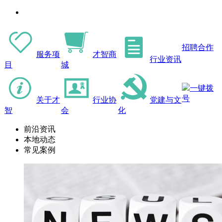
招聘合作
服务项
才智商
行业资讯
目
城
一键拨
号
关于才
行业协
党建与文
智
会
化
前沿资讯
本地动态
常见案例