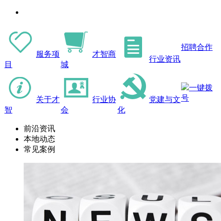
招聘合作
服务项
才智商
行业资讯
目
城
一键拨
号
关于才
行业协
党建与文
智
会
化
前沿资讯
本地动态
常见案例