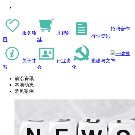
招聘合作
服务项
才智商
行业资讯
目
城
一键拨
号
关于才
行业协
党建与文
智
会
化
前沿资讯
本地动态
常见案例