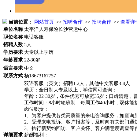
当前位置：
网站首页
>>
招聘合作
>>
招聘合作
>>
查看详
单位名称
太平洋人寿保险长沙营运中心
职位名称
电话客服
招聘人数
5人
学历要求
大专以上学历
年龄要求
22-30岁
语言要求
中文
联系方式
杨18673167757
双语客服（英文）招聘1-2人，其他中文客服3-4人
学历：全日制大专及以上，学信网可查询；
年龄：22-30岁，条件优秀可放宽35岁；口齿清
工作时间：8小时轮班制，每周工作40小时，双休能
岗位职责：
1、为客户提供各类高质量的来电咨询服务，如查询
2、受理来电投诉、客户报案等，及时向有关部门通
3、执行新契约回访、客户关怀、客户满意度调查等
详细要求
薪酬福利：