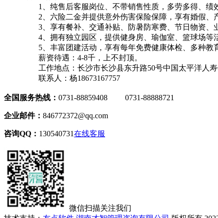
1、纯售后客服岗位、不带销售性质，多劳多得、绩
2、六险二金并提供意外伤害保险保障，享有婚假、
3、享有餐补、交通补贴、防暑防寒费、节日物资、
4、拥有独立园区，提供健身房、瑜伽室、篮球场等
5、丰富团建活动，享有每年免费健康体检、多种教
薪资待遇：4-8千，上不封顶。
工作地点：长沙市长沙县东升路50号中国太平洋人
联系人：杨18673167757
全国服务热线：
0731-88859408 0731-88888721
企业邮件：
846772372@qq.com
咨询QQ：
130540731
在线客服
微信扫描关注我们