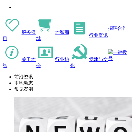
招聘合作
服务项
才智商
行业资讯
目
城
一键拨
号
关于才
行业协
党建与文
智
会
化
前沿资讯
本地动态
常见案例