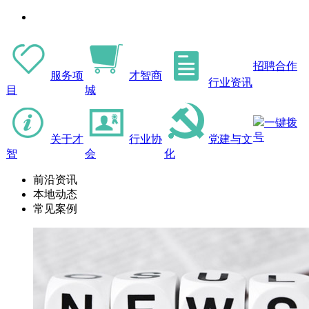
招聘合作
服务项
才智商
行业资讯
目
城
一键拨
号
关于才
行业协
党建与文
智
会
化
前沿资讯
本地动态
常见案例