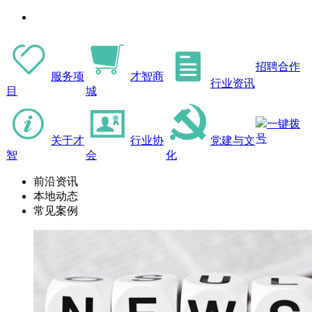
招聘合作
服务项
才智商
行业资讯
目
城
一键拨
号
关于才
行业协
党建与文
智
会
化
前沿资讯
本地动态
常见案例