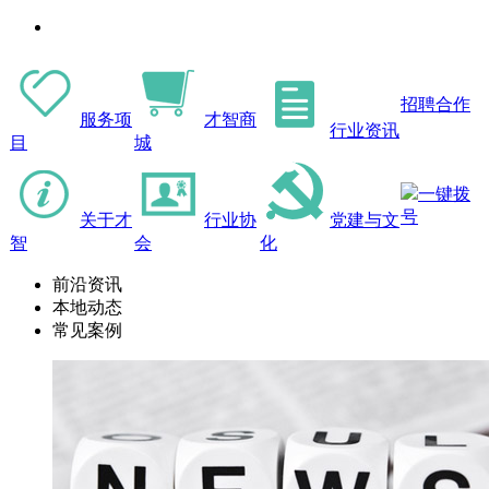
招聘合作
服务项
才智商
行业资讯
目
城
一键拨
号
关于才
行业协
党建与文
智
会
化
前沿资讯
本地动态
常见案例